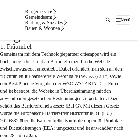
Auf dieser Seite
Bürgerservice
Barrierefreiheitserklär
Gemeindeamt
Menü
Bildung & Soziales
Bauen & Wohnen
ung der Website
1. Präambel
Gemeinsam mit dem Technologiepartner citiesapps wird ein 
höchstmöglicher Grad an Barrierefreiheit für die Website 
zwischenwasser.at angestrebt. Dabei orientiert man sich an den 
"Richtlinien für barrierefreie Webinhalte (WCAG) 2.1", sowie 
den Best-Practice Vorgaben der W3C WAI ARIA Task Force, 
und ist bestrebt, die Website in Übereinstimmung mit den 
anwendbaren gesetzlichen Bestimmungen zu gestalten. Dazu 
gehört das Barrierefreiheitsgesetz (BaFG). Mit diesem Gesetz 
wurde die europäische Barrierefreiheitsrichtlinie RL (EU) 
2019/882 über die Barrierefreiheitsanforderungen für Produkte 
und Dienstleistungen (EEA) umgesetzt und ist anwendbar nach 
dem 28. Juni 2025.