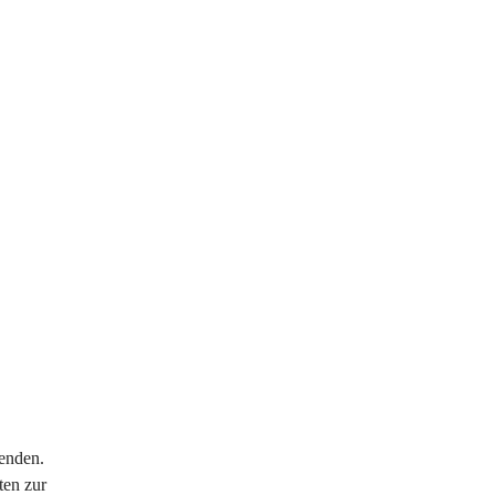
enden. 
en zur 