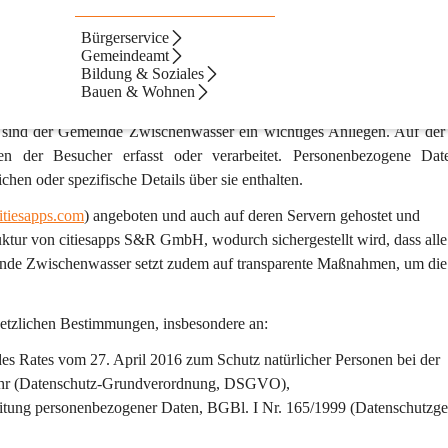
Bürgerservice
Gemeindeamt
Bildung & Soziales
Bauen & Wohnen
 sind der Gemeinde Zwischenwasser ein wichtiges Anliegen. Auf der
en
 der Besucher erfasst oder verarbeitet. Personenbezogene Dat
chen oder spezifische Details über sie enthalten.
itiesapps.com
) angeboten und auch auf deren Servern gehostet und 
ruktur von citiesapps S&R GmbH, wodurch sichergestellt wird, dass alle
inde Zwischenwasser setzt zudem auf transparente Maßnahmen, um die
setzlichen Bestimmungen, insbesondere an:
s Rates vom 27. April 2016 zum Schutz natürlicher Personen bei der 
kehr (Datenschutz-Grundverordnung, DSGVO),
itung personenbezogener Daten, BGBl. I Nr. 165/1999 (Datenschutzges