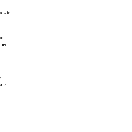
 
n wir 
 
im 
mer 
e 
oder 