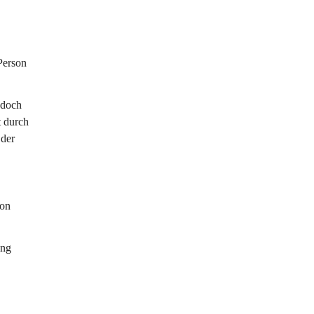
Person 
edoch 
 durch 
der 
on 
ung 