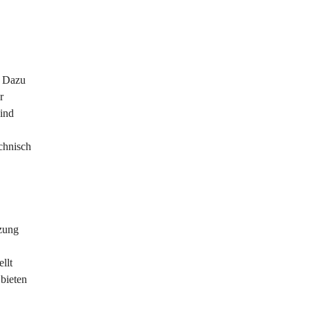
. Dazu 
r 
ind 
chnisch 
zung 
llt 
bieten 