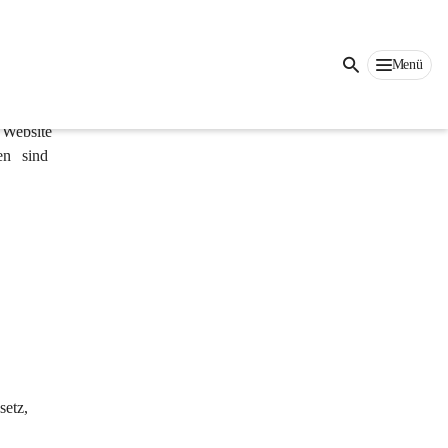
Auf dieser Seite
Menü
 Website 
en sind 
 
 
etz, 