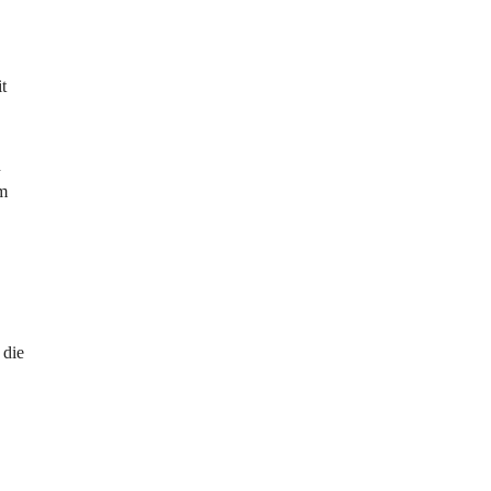
t 
 
m 
 die 