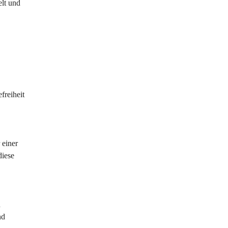
lt und 
reiheit 
 einer 
diese 
 
nd 