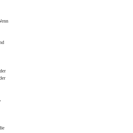
 Wenn 
nd 
der 
der 
, 
 
die 