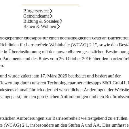
Bürgerservice
Gemeindeamt
Bildung & Soziales
Bauen & Wohnen
iepartner citiesapps für einen höchstmöglichen Grad an Barrierefreih
"Richtlinien für barrierefreie Webinhalte (WCAG) 2.1", sowie den Best-
te in Übereinstimmung mit den anwendbaren gesetzlichen Bestimmung
n Parlaments und des Rates vom 26. Oktober 2016 über den barrierefre
en.
 und wurde zuletzt am 17. März 2025 bearbeitet und basiert auf der 
 Bewertung durch unseren Technologiepartner citiesapps S&R GmbH. 
destens einmal jährlich oder bei wesentlichen Änderungen der Website
lls angepasst, um den gesetzlichen Anforderungen und den Bedürfnissen
etzlichen Anforderungen zur Barrierefreiheit weitestgehend zu erfüllen.
halte (WCAG) 2.1, insbesondere an den Stufen A und AA. Dies umfasst e