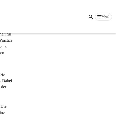
Auf dieser Seite
Menü
eit für 
Practice 
en zu 
ien 
Die 
. Dabei 
 der 
 Die 
ine 