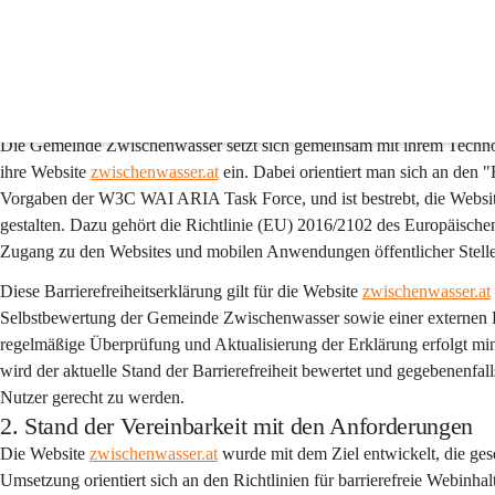
Barrierefreiheit
1. Präambel
Die Gemeinde Zwischenwasser setzt sich gemeinsam mit ihrem Technolog
ihre Website 
zwischenwasser.at
 ein. Dabei orientiert man sich an den 
Vorgaben der W3C WAI ARIA Task Force, und ist bestrebt, die Websi
gestalten. Dazu gehört die Richtlinie (EU) 2016/2102 des Europäische
Zugang zu den Websites und mobilen Anwendungen öffentlicher Stell
Diese Barrierefreiheitserklärung gilt für die Website 
zwischenwasser.at
Selbstbewertung der Gemeinde Zwischenwasser sowie einer externen
regelmäßige Überprüfung und Aktualisierung der Erklärung erfolgt min
wird der aktuelle Stand der Barrierefreiheit bewertet und gegebenenfa
Nutzer gerecht zu werden.
2. Stand der Vereinbarkeit mit den Anforderungen
Die Website 
zwischenwasser.at
 wurde mit dem Ziel entwickelt, die ges
Umsetzung orientiert sich an den Richtlinien für barrierefreie Webin