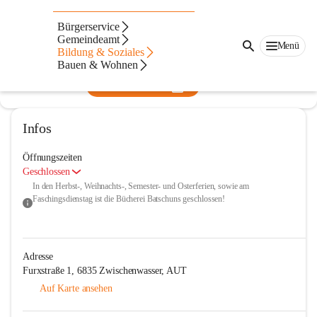
Bücherei Batschuns
Bürgerservice
Gemeindeamt
@bucherei-batschuns
Menü
Bildung & Soziales
Bibliothek
Bauen & Wohnen
In CITIES öffnen
Infos
Öffnungszeiten
Geschlossen
In den Herbst-, Weihnachts-, Semester- und Osterferien, sowie am 
Faschingsdienstag ist die Bücherei Batschuns geschlossen!
Adresse
Furxstraße 1, 6835 Zwischenwasser, AUT
Auf Karte ansehen