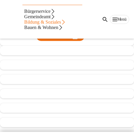
Kindergarten Muntlix
Bürgerservice
Gemeindeamt
@kindergarten-muntlix
Menü
Bildung & Soziales
Kindergarten
Bauen & Wohnen
In CITIES öffnen