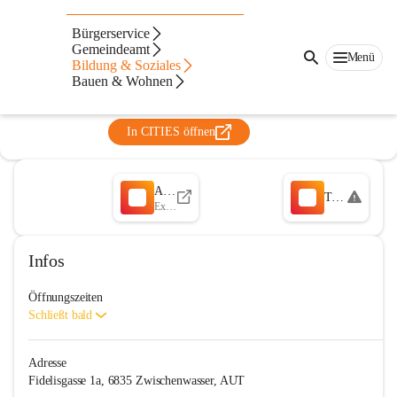
Kleinkindbetreuung
Bürgerservice
Zwischenwasser
Gemeindeamt
Menü
Bildung & Soziales
@kleinkindbetreuung-zwischenwasser
Bauen & Wohnen
Betreuung
In CITIES öffnen
Anmeldung
Team der Kleinkindbetreuung
Externe URL
Infos
Öffnungszeiten
Schließt bald
Adresse
Fidelisgasse 1a, 6835 Zwischenwasser, AUT