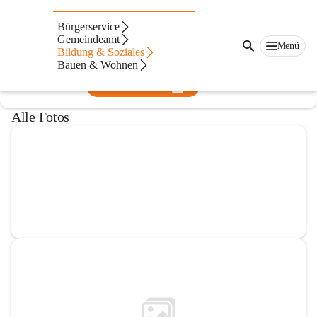
Mittelschule Zwischenwasser
Bürgerservice
Gemeindeamt
@mittelschule-zwischenwasser
Menü
Bildung & Soziales
Schule
Bauen & Wohnen
In CITIES öffnen
Alle Fotos