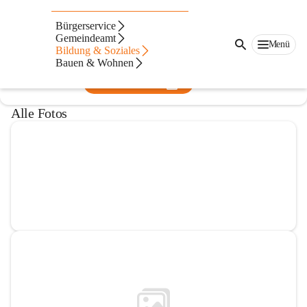
Volksschule Dafins
Bürgerservice
Gemeindeamt
@volksschule-dafins
Menü
Bildung & Soziales
Volksschule
Bauen & Wohnen
In CITIES öffnen
Alle Fotos