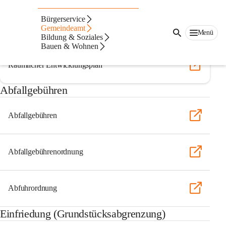
Auf dieser Seite
Bürgerservice
Verordnungen
Gemeindeamt
Menü
Bildung & Soziales
Bauen & Wohnen
Räumlicher Entwicklungsplan
Abfallgebühren
Abfallgebühren
Abfallgebührenordnung
Abfuhrordnung
Einfriedung (Grundstücksabgrenzung)