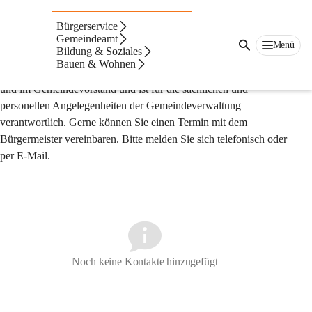
Bürgermeister
Bürgerservice
Der Bürgermeister wird direkt von den Gemeindebürgerinnen 
Gemeindeamt
Menü
Bildung & Soziales
und Gemeindebürgern gewählt. Er vertritt die Gemeinde nach 
Bauen & Wohnen
innen und außen, führt den Vorsitz in der Gemeindevertretung 
und im Gemeindevorstand und ist für die sachlichen und 
personellen Angelegenheiten der Gemeindeverwaltung 
verantwortlich. Gerne können Sie einen Termin mit dem 
Bürgermeister vereinbaren. Bitte melden Sie sich telefonisch oder 
per E-Mail.
Noch keine Kontakte hinzugefügt