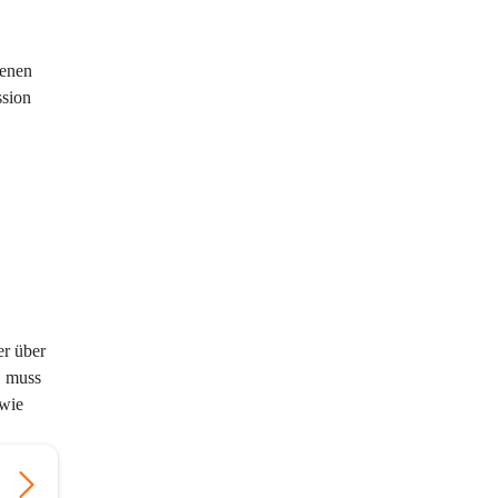
enen 
sion 
r über 
, muss 
wie 