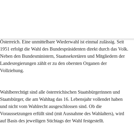
Bundespräsidentenwahl
Der Bundespräsident wird gemäß dem 
Bundespräsidentenwahlgesetz 1971 (BPräsWG) für eine Amtszeit 
von sechs Jahren gewählt und ist das Staatsoberhaupt der Republik 
Österreich. Eine unmittelbare Wiederwahl ist einmal zulässig. Seit 
1951 erfolgt die Wahl des Bundespräsidenten direkt durch das Volk. 
Neben den Bundesministern, Staatssekretären und Mitgliedern der 
Landesregierungen zählt er zu den obersten Organen der 
Vollziehung.
Wahlberechtigt sind alle österreichischen Staatsbürgerinnen und 
Staatsbürger, die am Wahltag das 16. Lebensjahr vollendet haben 
und nicht vom Wahlrecht ausgeschlossen sind. Ob die 
Voraussetzungen erfüllt sind (mit Ausnahme des Wahlalters), wird 
auf Basis des jeweiligen Stichtags der Wahl festgestellt.