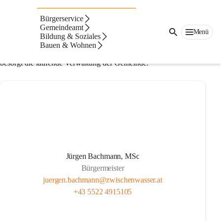
Gemeindevorstand
Bürgerservice
Der Gemeindevorstand der Gemeinde Zwischenwasser, 
Gemeindeamt
Menü
Bildung & Soziales
bestehend aus dem Bürgermeister und den gewählten 
Bauen & Wohnen
Mitgliedern, vollzieht die Beschlüsse des Gemeinderats und 
besorgt die laufende Verwaltung der Gemeinde.
Jürgen Bachmann, MSc
Bürgermeister
juergen.bachmann@zwischenwasser.at
+43 5522 4915105