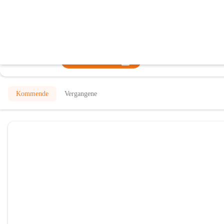
Bücherei Batschuns
@bucherei-batschuns
Bibliothek
In CITIES öffnen
Kommende
Vergangene