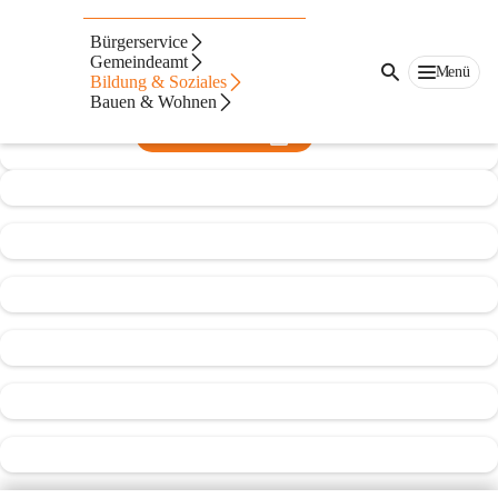
Kindergarten Batschuns
Bürgerservice
Gemeindeamt
@kindergarten-batschuns
Menü
Bildung & Soziales
Kindergarten
Bauen & Wohnen
In CITIES öffnen