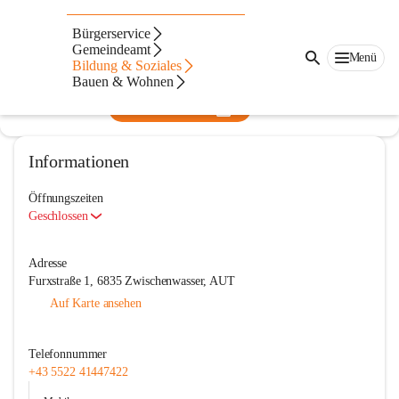
Kindergarten Batschuns
Bürgerservice
Gemeindeamt
@kindergarten-batschuns
Menü
Bildung & Soziales
Kindergarten
Bauen & Wohnen
In CITIES öffnen
Informationen
Öffnungszeiten
Geschlossen
Adresse
Furxstraße 1, 6835 Zwischenwasser, AUT
Auf Karte ansehen
Telefonnummer
+43 5522 41447422