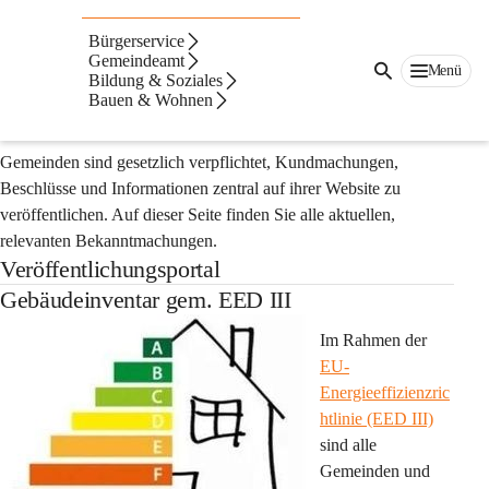
Auf dieser Seite
Bürgerservice
Veröffentlichungsporta
Gemeindeamt
Menü
Bildung & Soziales
Bauen & Wohnen
l
Gemeinden sind gesetzlich verpflichtet, Kundmachungen, 
Beschlüsse und Informationen zentral auf ihrer Website zu 
veröffentlichen. Auf dieser Seite finden Sie alle aktuellen, 
relevanten Bekanntmachungen.
Veröffentlichungsportal
Gebäudeinventar gem. EED III
Im Rahmen der 
EU-
Energieeffizienzric
htlinie (EED III)
sind alle 
Gemeinden und 