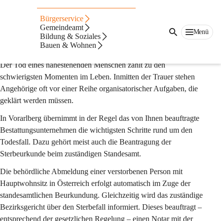
Auf dieser Seite
Bürgerservice
Sterbefall
Gemeindeamt
Menü
Bildung & Soziales
Bauen & Wohnen
Was ist zu tun?
Der Tod eines nahestehenden Menschen zählt zu den 
schwierigsten Momenten im Leben. Inmitten der Trauer stehen 
Angehörige oft vor einer Reihe organisatorischer Aufgaben, die 
geklärt werden müssen.
In Vorarlberg übernimmt in der Regel das von Ihnen beauftragte 
Bestattungsunternehmen die wichtigsten Schritte rund um den 
Todesfall. Dazu gehört meist auch die Beantragung der 
Sterbeurkunde beim zuständigen Standesamt.
Die behördliche Abmeldung einer verstorbenen Person mit 
Hauptwohnsitz in Österreich erfolgt automatisch im Zuge der 
standesamtlichen Beurkundung. Gleichzeitig wird das zuständige 
Bezirksgericht über den Sterbefall informiert. Dieses beauftragt – 
entsprechend der gesetzlichen Regelung – einen Notar mit der 