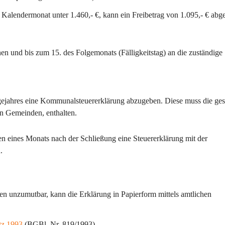
alendermonat unter 1.460,- €, kann ein Freibetrag von 1.095,- € abg
 und bis zum 15. des Folgemonats (Fälligkeitstag) an die zuständige 
ejahres eine 
Kommunalsteuererklärung
 abzugeben. Diese muss die 
ges
nen Gemeinden, enthalten.
nen eines Monats nach der Schließung eine Steuererklärung mit der 
.
en unzumutbar, kann die Erklärung in Papierform mittels amtlichen 
tz 1993
 (BGBl. Nr. 819/1993).