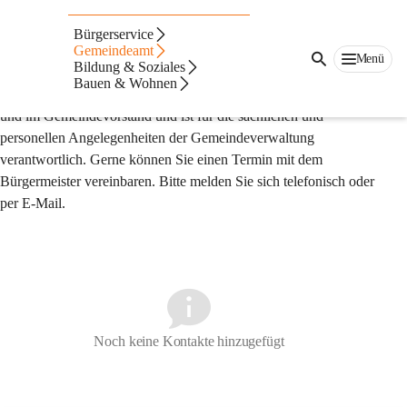
Bürgermeister
Bürgerservice
Der Bürgermeister wird direkt von den Gemeindebürgerinnen 
Gemeindeamt
Menü
Bildung & Soziales
und Gemeindebürgern gewählt. Er vertritt die Gemeinde nach 
Bauen & Wohnen
innen und außen, führt den Vorsitz in der Gemeindevertretung 
und im Gemeindevorstand und ist für die sachlichen und 
personellen Angelegenheiten der Gemeindeverwaltung 
verantwortlich. Gerne können Sie einen Termin mit dem 
Bürgermeister vereinbaren. Bitte melden Sie sich telefonisch oder 
per E-Mail.
Noch keine Kontakte hinzugefügt