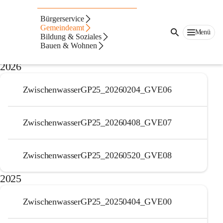
Auf dieser Seite
Bürgerservice
Protokolle
Gemeindeamt
Menü
Bildung & Soziales
Bauen & Wohnen
Periode 2025 - 2030
2026
ZwischenwasserGP25_20260204_GVE06
ZwischenwasserGP25_20260408_GVE07
ZwischenwasserGP25_20260520_GVE08
2025
ZwischenwasserGP25_20250404_GVE00