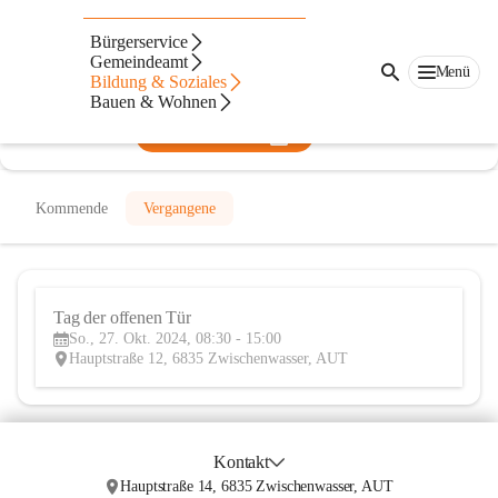
Bücherei Muntlix
Bürgerservice
Gemeindeamt
@bucherei-muntlix
Menü
Bildung & Soziales
Bibliothek
Bauen & Wohnen
In CITIES öffnen
Kommende
Vergangene
Tag der offenen Tür
27
So., 27. Okt. 2024, 08:30 - 15:00
OKT
Hauptstraße 12, 6835 Zwischenwasser, AUT
Kontakt
Hauptstraße 14, 6835 Zwischenwasser, AUT