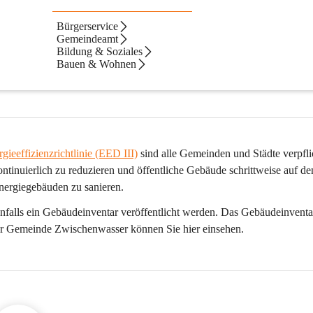
Bürgerservice
Gemeindeamt
Bildung & Soziales
Bauen & Wohnen
 Informationen zentral auf ihrer Website zu veröffentlichen. Auf diese
ieeffizienzrichtlinie (EED III)
 sind alle Gemeinden und Städte verpflic
tinuierlich zu reduzieren und öffentliche Gebäude schrittweise auf de
nergiegebäuden zu sanieren.
falls ein Gebäudeinventar veröffentlicht werden. Das Gebäudeinventar
er Gemeinde Zwischenwasser können Sie hier einsehen.