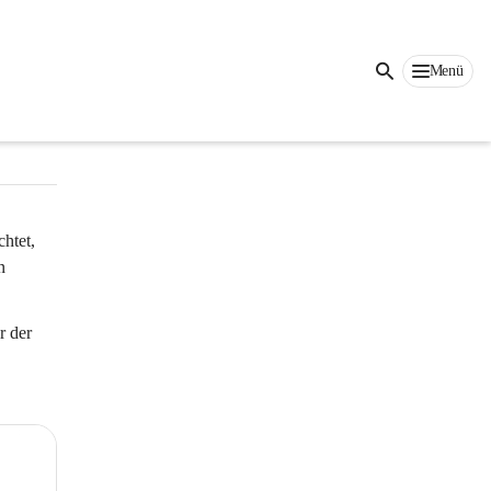
Auf dieser Seite
Menü
r Seite 
htet, 
n 
 der 